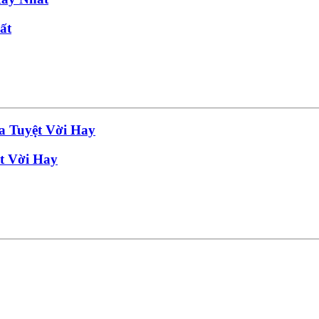
ất
t Vời Hay