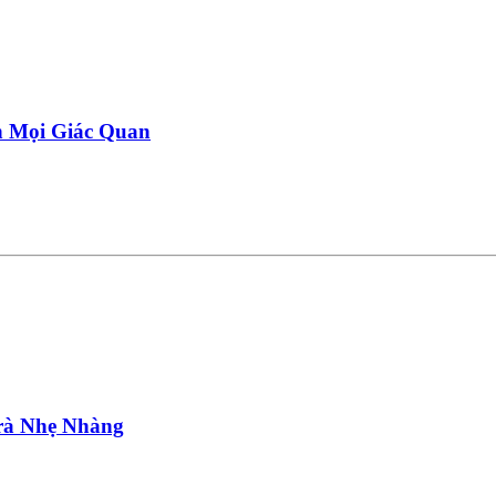
n Mọi Giác Quan
rà Nhẹ Nhàng