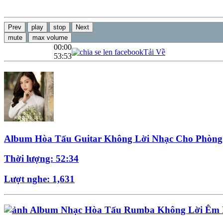
Prev
play
stop
Next
mute
max volume
00:00
Tải Về
53:53
Album Hòa Tấu Guitar Không Lời Nhạc Cho Phòng
Thời lượng: 52:34
Lượt nghe: 1,631