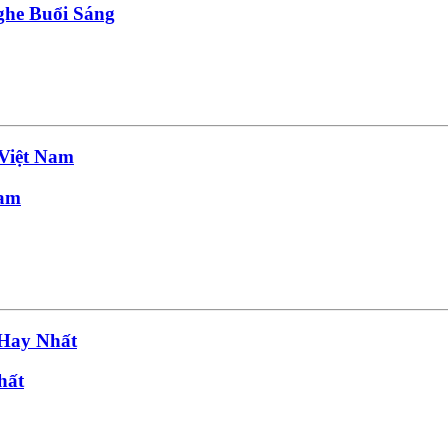
he Buổi Sáng
Nam
hất