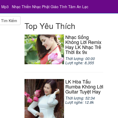
u Mp3
Nhạc Thiền Nhạc Phật Giáo Tĩnh Tâm An Lạc
Tìm Kiếm
Top Yêu Thích
Nhạc Sống
Không Lời Remix
Hay LK Nhạc Trẻ
Thời 8x 9x
Thời lượng: 00:00
Lượt nghe: 8,355
LK Hòa Tấu
Rumba Không Lời
Guitar Tuyệt Hay
Thời lượng: 52:34
Lượt nghe: 12.8k